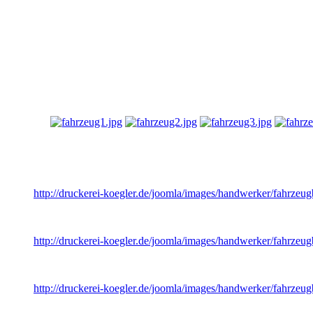
Fahrzeugbeschriftung
Das eigene Firmenfahrzeug bietet eine perfekte mobile Werbefläche m
Sie über die zahlreichen Beschriftungsvarianten und Klebetechniken.
Fahrzeugbeschriftung Handwerker
fahrzeug1.jpg
http://druckerei-koegler.de/joomla/images/handwerker/fahrzeug
fahrzeug2.jpg
http://druckerei-koegler.de/joomla/images/handwerker/fahrzeug
fahrzeug3.jpg
http://druckerei-koegler.de/joomla/images/handwerker/fahrzeug
fahrzeug4.jpg