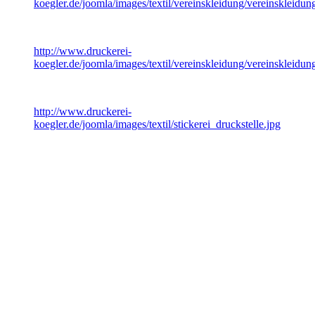
koegler.de/joomla/images/textil/vereinskleidung/vereinskleidun
vereinskleidung_3.jpg
http://www.druckerei-
koegler.de/joomla/images/textil/vereinskleidung/vereinskleidun
stickerei_druckstelle.jpg
http://www.druckerei-
koegler.de/joomla/images/textil/stickerei_druckstelle.jpg