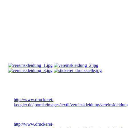
Vereinskleidung
Zu einem Team gehört auch ein cooles Outfit mit den eigenen
Vereinsfarben und dem Logo. Das Gruppen- und
Zusammengehörigkeitsgefühl wird so auch nach außen hin
perfekt präsentiert. Nach Ihren Wünschen bedrucken wir T-
Shirts, Jacken, Hosen, uvm.
Vereinskleidung
vereinskleidung_1.jpg
http://www.druckerei-
koegler.de/joomla/images/textil/vereinskleidung/vereinskleidun
vereinskleidung_2.jpg
http://www.druckerei-