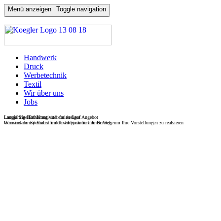
Menü anzeigen
Toggle navigation
Handwerk
Druck
Werbetechnik
Textil
Wir über uns
Jobs
Langjährige Erfahrung und ein riesiges Angebot
Lassen Sie Ihrer Kreativität freien Lauf
Wir sind der Spezialist im Textildruck für alle Bereiche
Gemeinsam mit Ihnen finden wir garantiert einen Weg, um Ihre Vorstellungen zu realsieren